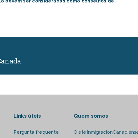
não devem ser consideradas como conselhos de
Canada
Links úteis
Quem somos
Pergunta frequente
O site InmigracionCanadiens