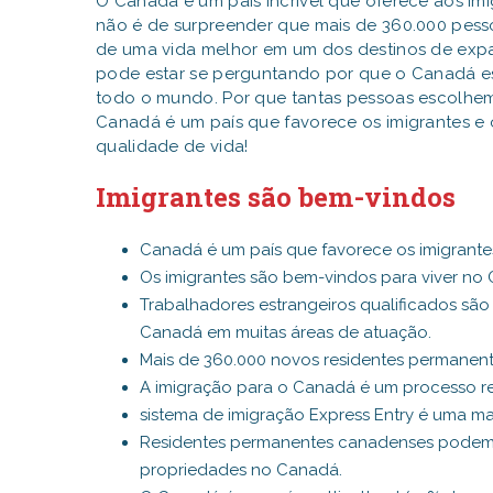
O Canadá é um país incrível que oferece aos imi
não é de surpreender que mais de 360.000 pes
de uma vida melhor em um dos destinos de expa
pode estar se perguntando por que o Canadá e
todo o mundo. Por que tantas pessoas escolhem 
Canadá é um país que favorece os imigrantes e
qualidade de vida!
Imigrantes são bem-vindos
Canadá é um país que favorece os imigrante
Os imigrantes são bem-vindos para viver no
Trabalhadores estrangeiros qualificados sã
Canadá em muitas áreas de atuação.
Mais de 360.000 novos residentes permanen
A imigração para o Canadá é um processo rel
sistema de imigração Express Entry é uma ma
Residentes permanentes canadenses podem tr
propriedades no Canadá.